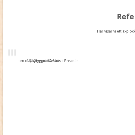
Refe
Här visar vi ett axplo
om och tillbygnad av villa i Breanäs
Nybyggnad i Åhus
NYbyggnad i Åhus