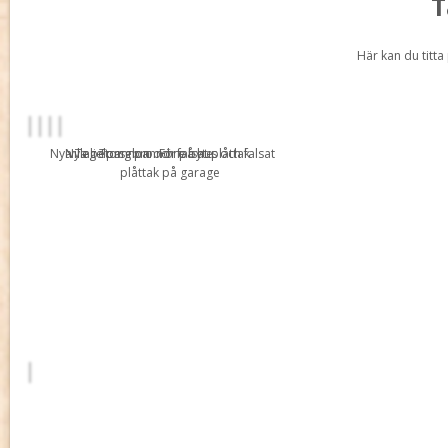
T
Här kan du titta 
Nya Tegelpannon och falsat plåttak
Nya betong pannor på hus och falsat
villa i Torsebro. Före byte
plåttak på garage